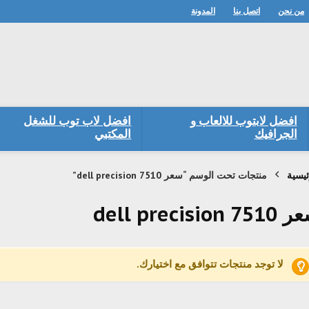
من نحن
اتصل بنا
المدونة
افضل لابتوب للالعاب و
افضل لاب توب للشغل
الجرافيك
المكتبي
ئيسية
منتجات تحت الوسم “سعر dell precision 7510”
dell precision 75
لا توجد منتجات تتوافق مع اختيارك.