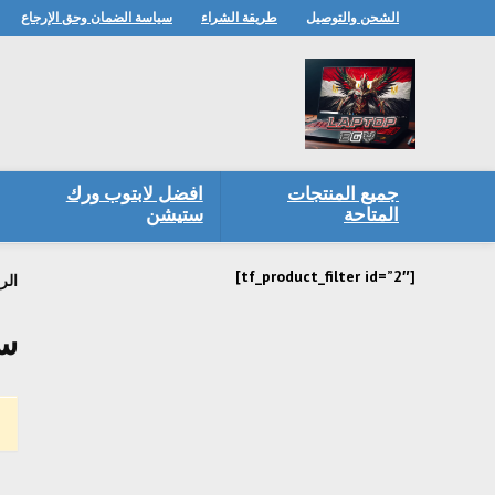
الشحن والتوصيل
طريقة الشراء
سياسة الضمان وحق الإرجاع
جميع المنتجات
افضل لابتوب ورك
المتاحة
ستيشن
[tf_product_filter id=”2″]
الر
سعر 10