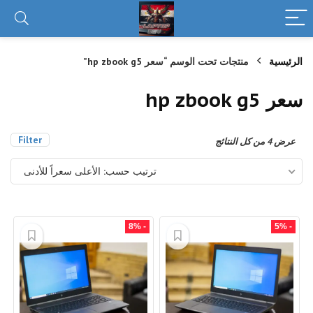
الرئيسية
منتجات تحت الوسم “سعر hp zbook g5”
سعر hp zbook g5
Filter
تم
عرض ⁦4⁩ من كل النتائج
الفرز
حسب
ترتيب حسب: الأعلى سعراً للأدنى
السعر:
الأعلى
إلى
الأدنى
- 8%
- 5%