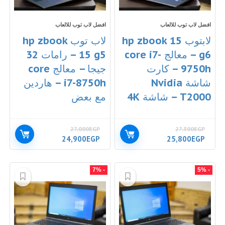
افضل لاب توب للالعاب
افضل لاب توب للالعاب
لابتوب hp zbook 15
لاب توب hp zbook
g6 – معالج core i7-
15 g5 – رامات 32
9750h – كارت
جيجا – معالج core
شاشة Nvidia
i7-8750h – هاردين
T2000 – شاشة 4K
مع بعض
27,000
EGP
27,300
EGP
السعر
السعر
السعر
السعر
24,900
EGP
25,800
EGP
الأصلي
الحالي
الأصلي
الحالي
هو:
هو:
هو:
هو:
24,900EGP.
27,000EGP.
25,800EGP.
27,300EGP.
- 7%
- 5%