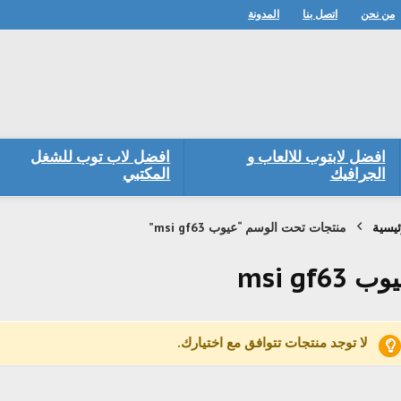
من نحن
اتصل بنا
المدونة
افضل لابتوب للالعاب و
افضل لاب توب للشغل
الجرافيك
المكتبي
ئيسية
منتجات تحت الوسم “عيوب msi gf63”
ب msi gf63
لا توجد منتجات تتوافق مع اختيارك.