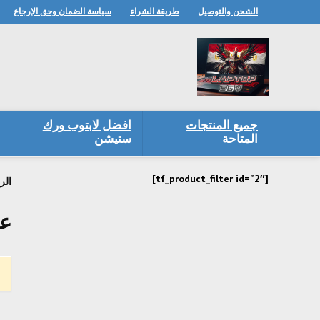
الشحن والتوصيل
طريقة الشراء
سياسة الضمان وحق الإرجاع
جميع المنتجات
افضل لابتوب ورك
المتاحة
ستيشن
[tf_product_filter id=”2″]
الر
عيو