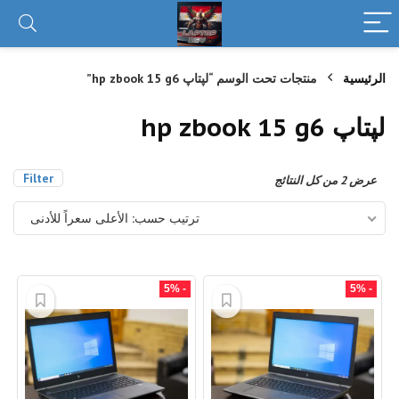
الرئيسية
منتجات تحت الوسم “لپتاپ hp zbook 15 g6”
لپتاپ hp zbook 15 g6
Filter
تم
عرض ⁦2⁩ من كل النتائج
الفرز
حسب
ترتيب حسب: الأعلى سعراً للأدنى
السعر:
الأعلى
إلى
الأدنى
- 5%
- 5%