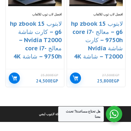
افضل لاب توب للالعاب
افضل لاب توب للالعاب
لابتوب hp zbook 15
لابتوب hp zbook 15
g6 – معالج core i7-
g6 – كارت شاشة
9750h – كارت
Nvidia T2000 –
شاشة Nvidia
معالج core i7-
T2000 – شاشة 4K
9750h – شاشة 4K
25,800
EGP
27,300
EGP
السعر
السعر
السعر
السعر
24,500
EGP
25,800
EGP
الأصلي
الحالي
الأصلي
الحالي
هو:
هو:
هو:
هو:
24,500EGP.
25,800EGP.
25,800EGP.
27,300EGP.
هل تحتاج مساعدة?
تحدث
كل الحقوق محفوظة لشركة لابتوب ايجي
معنا