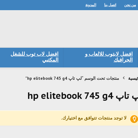
من نحن
اتصل بنا
المدونة
افضل لابتوب للالعاب و
افضل لاب توب للشغل
الجرافيك
المكتبي
ئيسية
منتجات تحت الوسم “لپ تاپ hp elitebook 745 g4”
پ hp elitebook 745 g4
لا توجد منتجات تتوافق مع اختيارك.