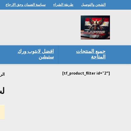
الشحن والتوصيل
طريقة الشراء
سياسة الضمان وحق الإرجاع
جميع المنتجات
افضل لابتوب ورك
المتاحة
ستيشن
[tf_product_filter id=”2″]
الر
لپ تا