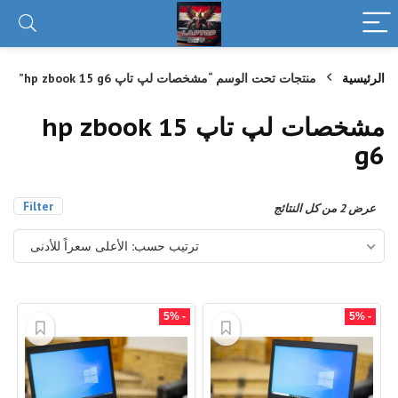
الرئيسية
منتجات تحت الوسم “مشخصات لپ تاپ hp zbook 15 g6”
مشخصات لپ تاپ hp zbook 15
g6
Filter
تم
عرض ⁦2⁩ من كل النتائج
الفرز
حسب
ترتيب حسب: الأعلى سعراً للأدنى
السعر:
الأعلى
إلى
الأدنى
- 5%
- 5%