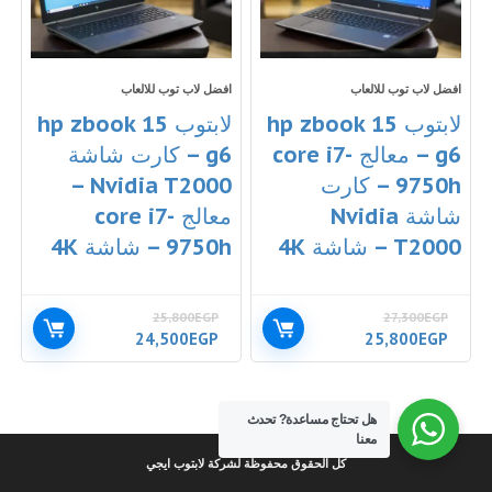
افضل لاب توب للالعاب
افضل لاب توب للالعاب
لابتوب hp zbook 15
لابتوب hp zbook 15
g6 – معالج core i7-
g6 – كارت شاشة
9750h – كارت
Nvidia T2000 –
شاشة Nvidia
معالج core i7-
T2000 – شاشة 4K
9750h – شاشة 4K
25,800
EGP
27,300
EGP
السعر
السعر
السعر
السعر
24,500
EGP
25,800
EGP
الأصلي
الحالي
الأصلي
الحالي
هو:
هو:
هو:
هو:
24,500EGP.
25,800EGP.
25,800EGP.
27,300EGP.
هل تحتاج مساعدة?
تحدث
معنا
كل الحقوق محفوظة لشركة لابتوب ايجي