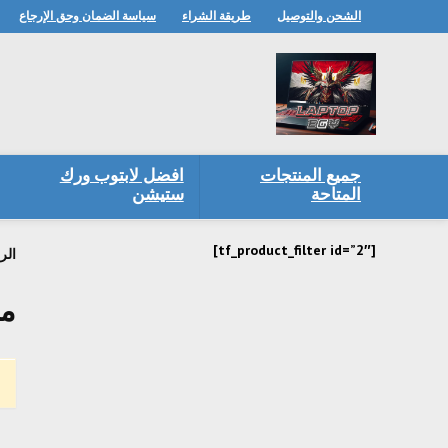
الشحن والتوصيل
طريقة الشراء
سياسة الضمان وحق الإرجاع
جميع المنتجات
افضل لابتوب ورك
المتاحة
ستيشن
[tf_product_filter id=”2″]
الر
مشخص