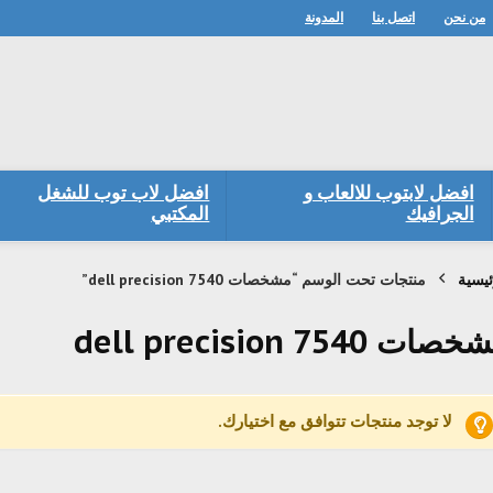
من نحن
اتصل بنا
المدونة
افضل لابتوب للالعاب و
افضل لاب توب للشغل
الجرافيك
المكتبي
ئيسية
منتجات تحت الوسم “مشخصات dell precision 7540”
ات dell precision 7540
لا توجد منتجات تتوافق مع اختيارك.