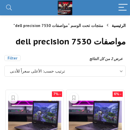
الرئيسية
منتجات تحت الوسم “مواصفات dell precision 7530”
مواصفات dell precision 7530
Filter
تم
عرض ⁦2⁩ من كل النتائج
الفرز
حسب
ترتيب حسب: الأعلى سعراً للأدنى
السعر:
الأعلى
إلى
الأدنى
- 7%
- 6%