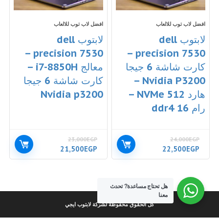
افضل لاب توب للالعاب
افضل لاب توب للالعاب
لابتوب dell
لابتوب dell
precision 7530 –
precision 7530 –
كارت شاشة 6 جيجا
معالج i7-8850H –
Nvidia P3200 –
كارت شاشة 6 جيجا
هارد 512 NVMe –
Nvidia p3200
رام 16 ddr4
23,000
EGP
24,000
EGP
السعر
السعر
السعر
السعر
21,500
EGP
22,500
EGP
الأصلي
الحالي
الأصلي
الحالي
هو:
هو:
هو:
هو:
21,500EGP.
23,000EGP.
22,500EGP.
24,000EGP.
هل تحتاج مساعدة?
تحدث
معنا
كل الحقوق محفوظة لشركة لابتوب ايجي