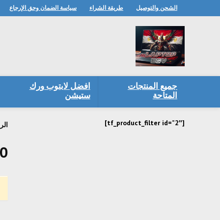
الشحن والتوصيل
طريقة الشراء
سياسة الضمان وحق الإرجاع
جميع المنتجات
افضل لابتوب ورك
المتاحة
ستيشن
[tf_product_filter id=”2″]
الر
60