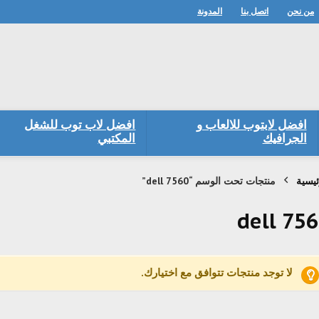
من نحن
اتصل بنا
المدونة
افضل لابتوب للالعاب و
افضل لاب توب للشغل
الجرافيك
المكتبي
ئيسية
منتجات تحت الوسم “dell 7560”
dell 75
لا توجد منتجات تتوافق مع اختيارك.