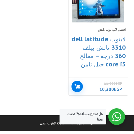
افضل لاب توب تاتش
لابتوب dell latitude
3310 تاتش بيلف
360 درجة – معالج
core i5 جيل ثامن
11,000
EGP
السعر
السعر
10,300
EGP
الأصلي
الحالي
هو:
هو:
10,300EGP.
11,000EGP.
هل تحتاج مساعدة?
تحدث
معنا
كل الحقوق محفوظة لشركة لابتوب ايجي