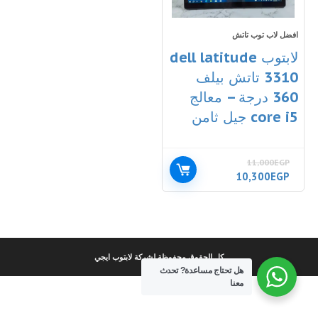
افضل لاب توب تاتش
لابتوب dell latitude
3310 تاتش بيلف
360 درجة – معالج
core i5 جيل ثامن
11,000
EGP
السعر
السعر
10,300
EGP
الأصلي
الحالي
هو:
هو:
10,300EGP.
11,000EGP.
كل الحقوق محفوظة لشركة لابتوب ايجي
هل تحتاج مساعدة?
تحدث
معنا