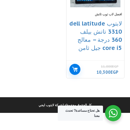
افضل لاب توب تاتش
لابتوب dell latitude
3310 تاتش بيلف
360 درجة – معالج
core i5 جيل ثامن
11,000
EGP
السعر
السعر
10,300
EGP
الأصلي
الحالي
هو:
هو:
10,300EGP.
11,000EGP.
كل الحقوق محفوظة لشركة لابتوب ايجي
هل تحتاج مساعدة?
تحدث
معنا