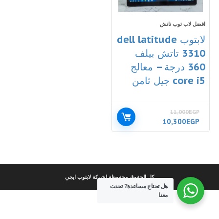
افضل لاب توب تاتش
لابتوب dell latitude
3310 تاتش بيلف
360 درجة – معالج
core i5 جيل ثامن
11,000
EGP
السعر
السعر
10,300
EGP
الأصلي
الحالي
هو:
هو:
10,300EGP.
11,000EGP.
كل الحقوق محفوظة لشركة لابتوب ايجي
هل تحتاج مساعدة?
تحدث
معنا