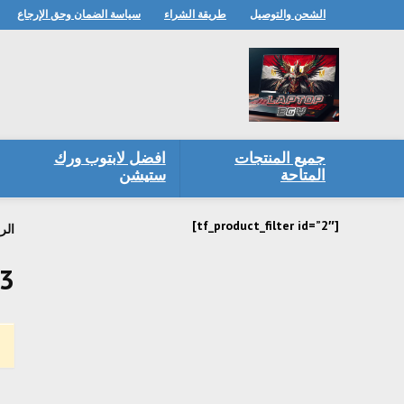
الشحن والتوصيل
طريقة الشراء
سياسة الضمان وحق الإرجاع
جميع المنتجات
افضل لابتوب ورك
المتاحة
ستيشن
[tf_product_filter id=”2″]
الر
g3