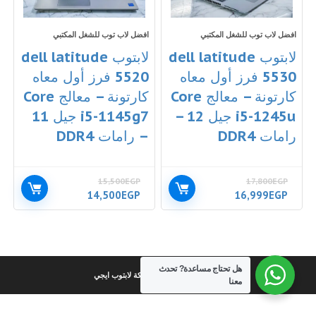
افضل لاب توب للشغل المكتبي
افضل لاب توب للشغل المكتبي
لابتوب dell latitude
لابتوب dell latitude
5530 فرز أول معاه
5520 فرز أول معاه
كارتونة – معالج Core
كارتونة – معالج Core
i5-1245u جيل 12 –
i5-1145g7 جيل 11
رامات DDR4
– رامات DDR4
15,500
EGP
17,800
EGP
السعر
السعر
السعر
السعر
14,500
EGP
16,999
EGP
الأصلي
الحالي
الأصلي
الحالي
هو:
هو:
هو:
هو:
14,500EGP.
15,500EGP.
16,999EGP.
17,800EGP.
هل تحتاج مساعدة?
تحدث
كل الحقوق محفوظة لشركة لابتوب ايجي
معنا