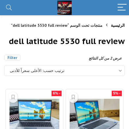
الرئيسية
منتجات تحت الوسم “dell latitude 5530 full review”
dell latitude 5530 full review
Filter
تم
عرض ⁦2⁩ من كل النتائج
الفرز
حسب
ترتيب حسب: الأعلى سعراً للأدنى
السعر:
الأعلى
إلى
الأدنى
- 6%
- 5%