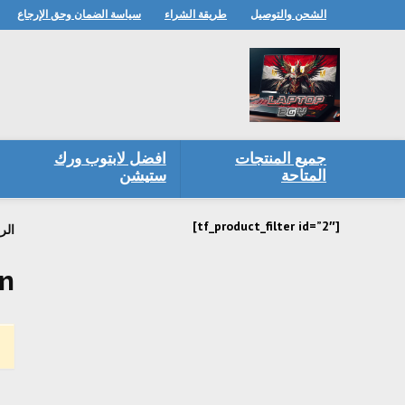
الشحن والتوصيل
طريقة الشراء
سياسة الضمان وحق الإرجاع
جميع المنتجات
افضل لابتوب ورك
المتاحة
ستيشن
[tf_product_filter id=”2″]
الر
en