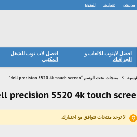
من نحن
اتصل بنا
المدونة
افضل لابتوب للالعاب و
افضل لاب توب للشغل
الجرافيك
المكتبي
ئيسية
منتجات تحت الوسم “dell precision 5520 4k touch screen”
ll precision 5520 4k touch scre
لا توجد منتجات تتوافق مع اختيارك.