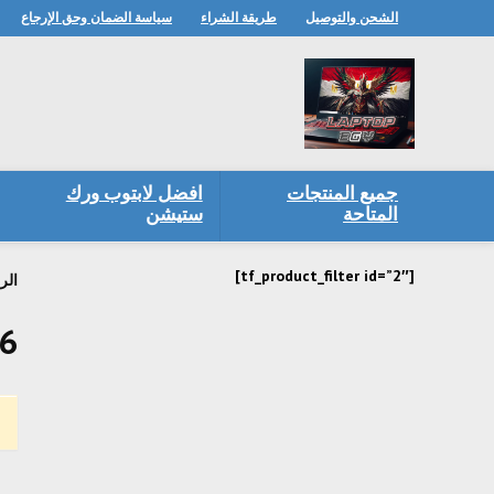
الشحن والتوصيل
طريقة الشراء
سياسة الضمان وحق الإرجاع
جميع المنتجات
افضل لابتوب ورك
المتاحة
ستيشن
[tf_product_filter id=”2″]
الر
v6