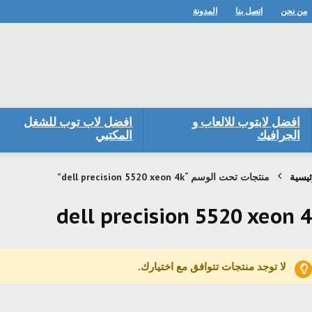
من نحن
اتصل بنا
المدونة
افضل لابتوب للالعاب و
افضل لاب توب للشغل
الجرافيك
المكتبي
ئيسية
منتجات تحت الوسم “dell precision 5520 xeon 4k”
dell precision 5520 xeon 
لا توجد منتجات تتوافق مع اختيارك.