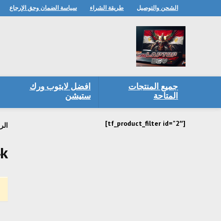
الشحن والتوصيل
طريقة الشراء
سياسة الضمان وحق الإرجاع
جميع المنتجات
افضل لابتوب ورك
المتاحة
ستيشن
[tf_product_filter id=”2″]
الر
4k