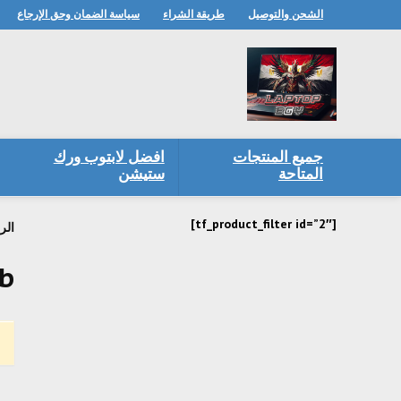
الشحن والتوصيل
طريقة الشراء
سياسة الضمان وحق الإرجاع
جميع المنتجات
افضل لابتوب ورك
المتاحة
ستيشن
[tf_product_filter id=”2″]
الر
gb