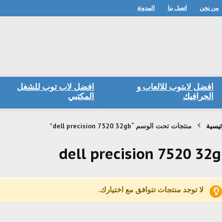
من نحن
اتصل بنا
المدونة
افضل لابتوب للالعاب و
افضل لاب توب للشغل
الجرافيك
المكتبي
ئيسية
منتجات تحت الوسم “dell precision 7520 32gb”
dell precision 7520 32
لا توجد منتجات تتوافق مع اختيارك.