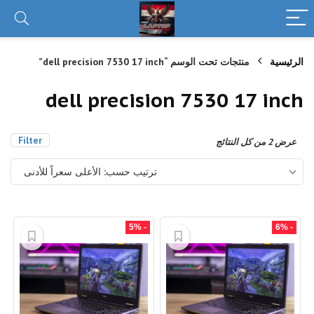
الرئيسية
منتجات تحت الوسم “dell precision 7530 17 inch”
dell precision 7530 17 inch
Filter
تم
عرض ⁦2⁩ من كل النتائج
الفرز
حسب
ترتيب حسب: الأعلى سعراً للأدنى
السعر:
الأعلى
إلى
الأدنى
- 5%
- 6%