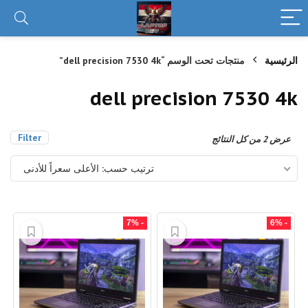
الرئيسية
منتجات تحت الوسم “dell precision 7530 4k”
dell precision 7530 4k
Filter
تم
عرض ⁦2⁩ من كل النتائج
الفرز
حسب
ترتيب حسب: الأعلى سعراً للأدنى
السعر:
الأعلى
إلى
الأدنى
- 7%
- 6%