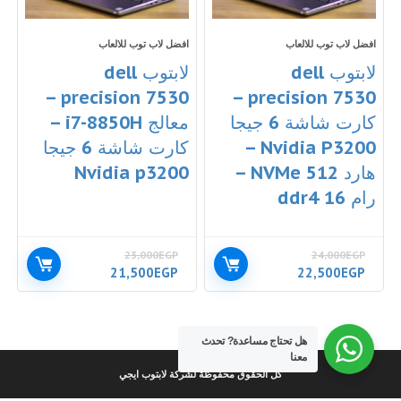
افضل لاب توب للالعاب
افضل لاب توب للالعاب
لابتوب dell
لابتوب dell
precision 7530 –
precision 7530 –
كارت شاشة 6 جيجا
معالج i7-8850H –
Nvidia P3200 –
كارت شاشة 6 جيجا
هارد 512 NVMe –
Nvidia p3200
رام 16 ddr4
23,000
EGP
24,000
EGP
السعر
السعر
السعر
السعر
21,500
EGP
22,500
EGP
الأصلي
الحالي
الأصلي
الحالي
هو:
هو:
هو:
هو:
21,500EGP.
23,000EGP.
22,500EGP.
24,000EGP.
هل تحتاج مساعدة?
تحدث
معنا
كل الحقوق محفوظة لشركة لابتوب ايجي