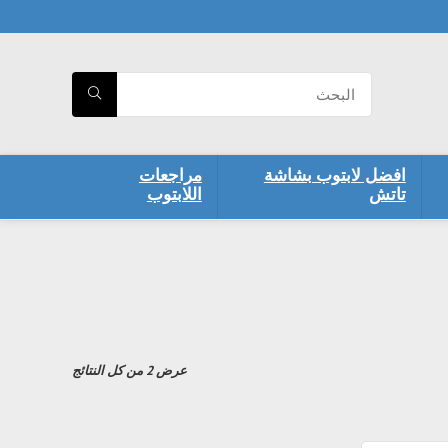
افضل لابتوب بشاشة
مراجعات
تاتش
اللابتوب
تم
عرض ⁦2⁩ من كل النتائج
الفرز
حسب
السعر:
الأعلى