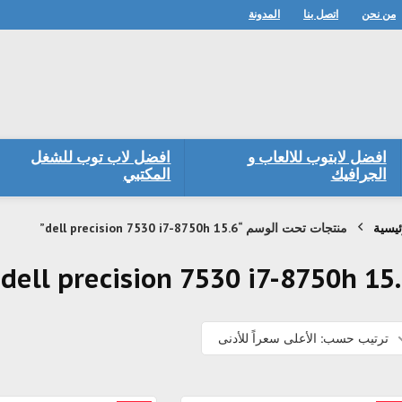
من نحن
اتصل بنا
المدونة
افضل لابتوب للالعاب و
افضل لاب توب للشغل
الجرافيك
المكتبي
ئيسية
منتجات تحت الوسم “dell precision 7530 i7-8750h 15.6”
dell precision 7530 i7-8750h 15
ترتيب حسب: الأعلى سعراً للأدنى