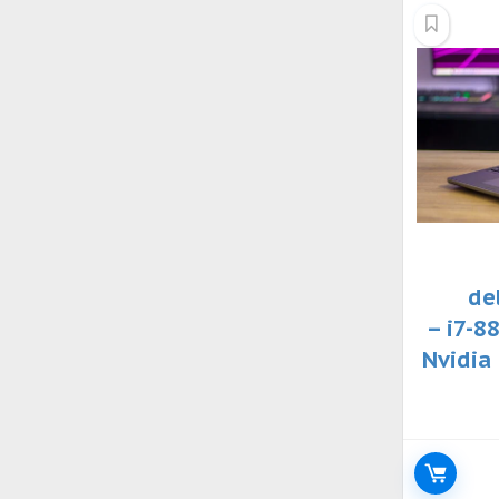
إلى
الأدنى
dell
7530 – معالج i7-8850H –
كارت شاشة 6 جيجا Nvidia