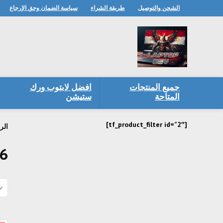
الشحن والتوصيل
طريقة الشراء
سياسة الضمان وحق الإرجاع
جميع المنتجات
افضل لابتوب ورك
المتاحة
ستيشن
[tf_product_filter id=”2″]
الر
.6