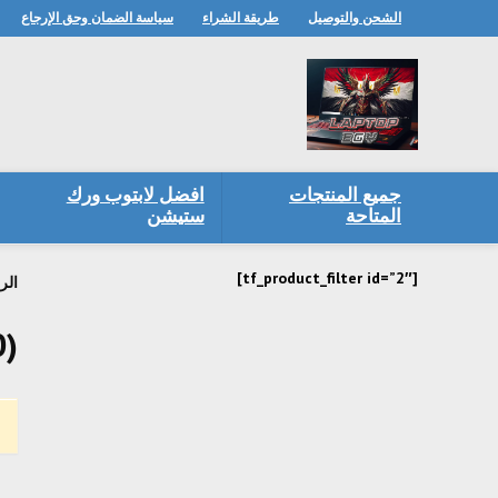
الشحن والتوصيل
طريقة الشراء
سياسة الضمان وحق الإرجاع
جميع المنتجات
افضل لابتوب ورك
المتاحة
ستيشن
[tf_product_filter id=”2″]
الر
0)