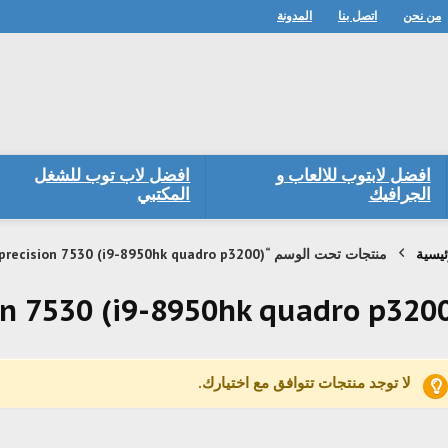
من نحن
اتصل بنا
المدونة
افضل لابتوب للالعاب و
افضل لاب توب للشغل
الجرافيك
المكتبي
ئيسية
منتجات تحت الوسم “dell precision 7530 (i9-8950hk quadro p3200)”
on 7530 (i9-8950hk quadro p320
لا توجد منتجات تتوافق مع اختيارك.