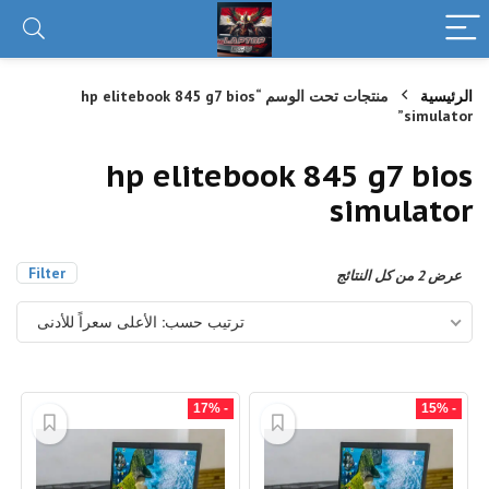
الرئيسية
منتجات تحت الوسم “hp elitebook 845 g7 bios
simulator”
hp elitebook 845 g7 bios
simulator
Filter
تم
عرض ⁦2⁩ من كل النتائج
الفرز
حسب
ترتيب حسب: الأعلى سعراً للأدنى
السعر:
الأعلى
إلى
الأدنى
- 17%
- 15%