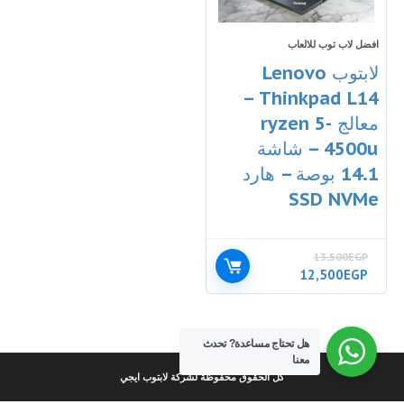
افضل لاب توب للالعاب
لابتوب Lenovo
Thinkpad L14 –
معالج ryzen 5-
4500u – شاشة
14.1 بوصة – هارد
SSD NVMe
13,500
EGP
السعر
السعر
12,500
EGP
الأصلي
الحالي
هو:
هو:
12,500EGP.
13,500EGP.
هل تحتاج مساعدة?
تحدث
معنا
كل الحقوق محفوظة لشركة لابتوب ايجي