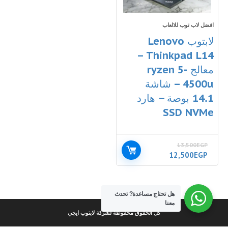
افضل لاب توب للالعاب
لابتوب Lenovo
Thinkpad L14 –
معالج ryzen 5-
4500u – شاشة
14.1 بوصة – هارد
SSD NVMe
13,500
EGP
السعر
السعر
12,500
EGP
الأصلي
الحالي
هو:
هو:
12,500EGP.
13,500EGP.
هل تحتاج مساعدة?
تحدث
معنا
كل الحقوق محفوظة لشركة لابتوب ايجي