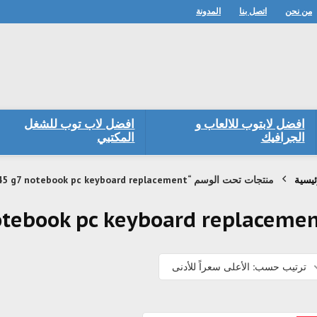
من نحن
اتصل بنا
المدونة
افضل لابتوب للالعاب و
افضل لاب توب للشغل
الجرافيك
المكتبي
ئيسية
منتجات تحت الوسم “hp elitebook 845 g7 notebook pc keyboard replacement”
otebook pc keyboard replaceme
ترتيب حسب: الأعلى سعراً للأدنى