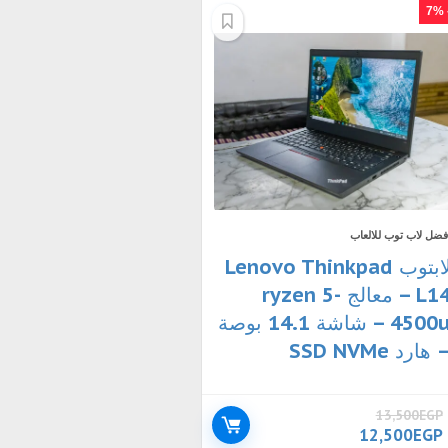
- 
فضل لاب توب للالعاب
لابتوب Lenovo Thinkpad
L14 – معالج ryzen 5-
4500u – شاشة 14.1 بوصة
 هارد SSD NVMe
13,500
EGP
السعر
السعر
12,500
EGP