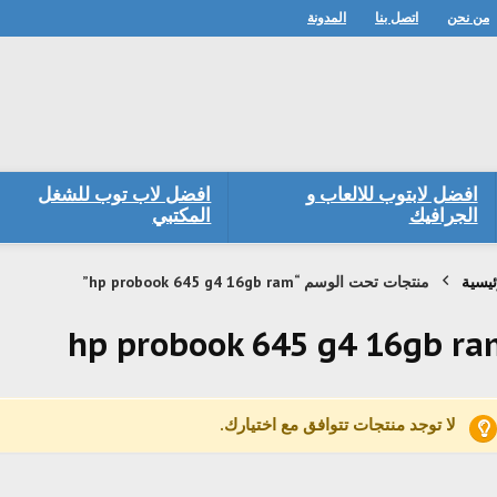
من نحن
اتصل بنا
المدونة
افضل لابتوب للالعاب و
افضل لاب توب للشغل
الجرافيك
المكتبي
ئيسية
منتجات تحت الوسم “hp probook 645 g4 16gb ram”
hp probook 645 g4 16gb r
لا توجد منتجات تتوافق مع اختيارك.