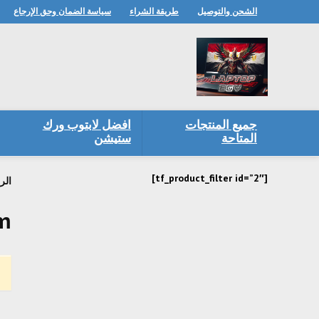
الشحن والتوصيل
طريقة الشراء
سياسة الضمان وحق الإرجاع
جميع المنتجات
افضل لابتوب ورك
المتاحة
ستيشن
[tf_product_filter id=”2″]
الر
am