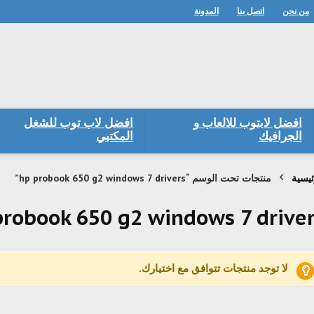
من نحن
اتصل بنا
المدونة
افضل لابتوب للالعاب و
افضل لاب توب للشغل
الجرافيك
المكتبي
ئيسية
منتجات تحت الوسم “hp probook 650 g2 windows 7 drivers”
probook 650 g2 windows 7 drive
لا توجد منتجات تتوافق مع اختيارك.