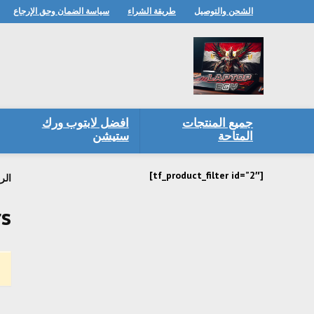
الشحن والتوصيل
طريقة الشراء
سياسة الضمان وحق الإرجاع
جميع المنتجات
افضل لابتوب ورك
المتاحة
ستيشن
[tf_product_filter id=”2″]
الر
rs