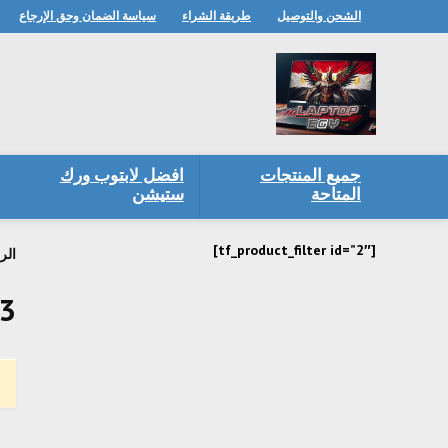
الشحن والتوصيل
طريقة الشراء
سياسة الضمان وحق الإرجاع
جميع المنتجات
افضل لابتوب ورك
المتاحة
ستيشن
[tf_product_filter id=”2″]
الر
G3