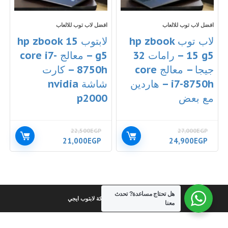
افضل لاب توب للالعاب
افضل لاب توب للالعاب
لاب توب hp zbook
لابتوب hp zbook 15
15 g5 – رامات 32
g5 – معالج core i7-
جيجا – معالج core
8750h – كارت
i7-8750h – هاردين
شاشة nvidia
مع بعض
p2000
22,500
EGP
27,000
EGP
السعر
السعر
السعر
السعر
21,000
EGP
24,900
EGP
الأصلي
الحالي
الأصلي
الحالي
هو:
هو:
هو:
هو:
21,000EGP.
22,500EGP.
24,900EGP.
27,000EGP.
هل تحتاج مساعدة?
تحدث
كل الحقوق محفوظة لشركة لابتوب ايجي
معنا