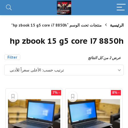
الرئيسية
منتجات تحت الوسم “hp zbook 15 g5 core i7 8850h”
hp zbook 15 g5 core i7 8850h
Filter
تم
عرض ⁦2⁩ من كل النتائج
الفرز
حسب
ترتيب حسب: الأعلى سعراً للأدنى
السعر:
الأعلى
إلى
الأدنى
- 7%
- 8%