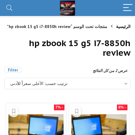
الرئيسية
منتجات تحت الوسم “hp zbook 15 g5 i7-8850h review”
hp zbook 15 g5 i7-8850h
review
Filter
تم
عرض ⁦2⁩ من كل النتائج
الفرز
حسب
ترتيب حسب: الأعلى سعراً للأدنى
السعر:
الأعلى
إلى
الأدنى
- 7%
- 8%