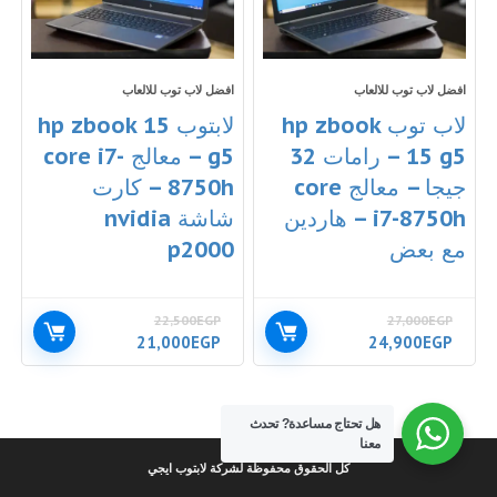
افضل لاب توب للالعاب
افضل لاب توب للالعاب
لاب توب hp zbook
لابتوب hp zbook 15
15 g5 – رامات 32
g5 – معالج core i7-
جيجا – معالج core
8750h – كارت
i7-8750h – هاردين
شاشة nvidia
مع بعض
p2000
22,500
EGP
27,000
EGP
السعر
السعر
السعر
السعر
21,000
EGP
24,900
EGP
الأصلي
الحالي
الأصلي
الحالي
هو:
هو:
هو:
هو:
21,000EGP.
22,500EGP.
24,900EGP.
27,000EGP.
هل تحتاج مساعدة?
تحدث
معنا
كل الحقوق محفوظة لشركة لابتوب ايجي