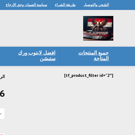
الشحن والتوصيل
طريقة الشراء
سياسة الضمان وحق الإرجاع
جميع المنتجات
افضل لابتوب ورك
المتاحة
ستيشن
[tf_product_filter id=”2″]
الر
g6