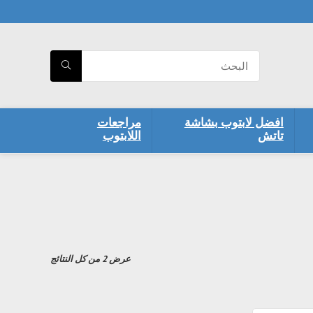
افضل لابتوب بشاشة
مراجعات
تاتش
اللابتوب
تم
عرض ⁦2⁩ من كل النتائج
الفرز
حسب
السعر:
الأعلى