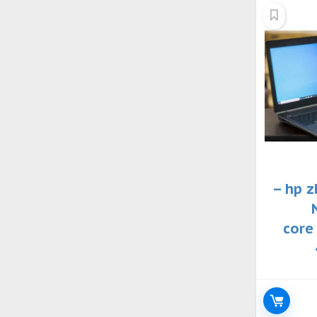
إلى
الأدنى
لابتوب hp zbook 15 g6 –
N
معالج core i7-