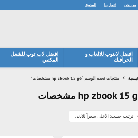
من نحن
اتصل بنا
المدونة
افضل لابتوب للالعاب و
افضل لاب توب للشغل
الجرافيك
المكتبي
ئيسية
منتجات تحت الوسم “hp zbook 15 g6 مشخصات”
hp zbook 15  مشخصات
ترتيب حسب: الأعلى سعراً للأدنى