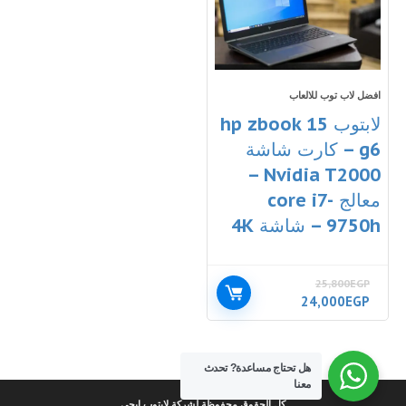
افضل لاب توب للالعاب
لابتوب hp zbook 15
g6 – كارت شاشة
Nvidia T2000 –
معالج core i7-
9750h – شاشة 4K
25,800
EGP
السعر
السعر
24,000
EGP
الأصلي
الحالي
هو:
هو:
24,000EGP.
25,800EGP.
هل تحتاج مساعدة?
تحدث
معنا
كل الحقوق محفوظة لشركة لابتوب ايجي