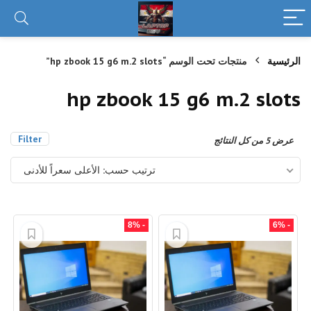
الرئيسية
منتجات تحت الوسم “hp zbook 15 g6 m.2 slots”
hp zbook 15 g6 m.2 slots
Filter
تم
عرض ⁦5⁩ من كل النتائج
الفرز
حسب
ترتيب حسب: الأعلى سعراً للأدنى
السعر:
الأعلى
إلى
الأدنى
- 8%
- 6%