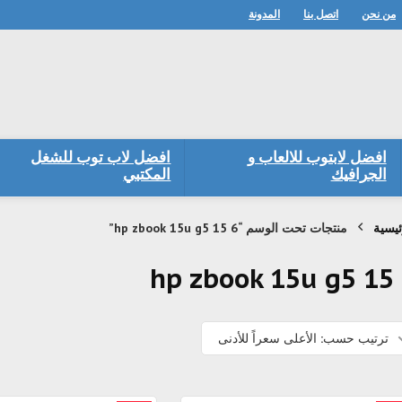
من نحن
اتصل بنا
المدونة
افضل لابتوب للالعاب و
افضل لاب توب للشغل
الجرافيك
المكتبي
ئيسية
منتجات تحت الوسم “hp zbook 15u g5 15 6”
hp zbook 15u g5 15
ترتيب حسب: الأعلى سعراً للأدنى