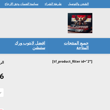
الشحن والتوصيل
طريقة الشراء
سياسة الضمان وحق الإرجاع
جميع المنتجات
افضل لابتوب ورك
المتاحة
ستيشن
[tf_product_filter id=”2″]
الر
 6