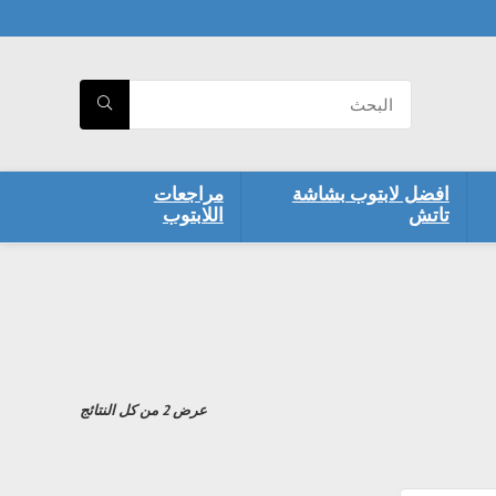
افضل لابتوب بشاشة
مراجعات
تاتش
اللابتوب
تم
عرض ⁦2⁩ من كل النتائج
الفرز
حسب
السعر:
الأعلى