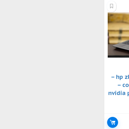
إلى
الأدنى
لابتوب hp zbook 15 g5 –
معالج core i7-8750h –