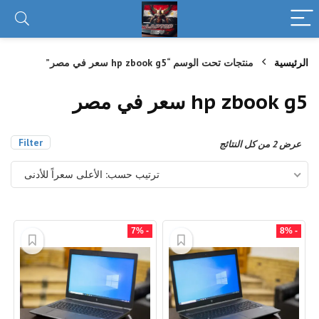
الرئيسية
منتجات تحت الوسم “hp zbook g5 سعر في مصر”
hp zbook g5 سعر في مصر
Filter
تم
عرض ⁦2⁩ من كل النتائج
الفرز
حسب
ترتيب حسب: الأعلى سعراً للأدنى
السعر:
الأعلى
إلى
الأدنى
- 7%
- 8%