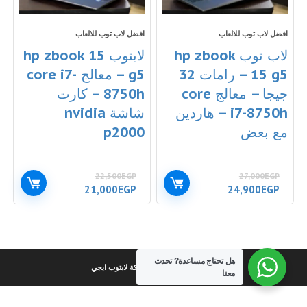
افضل لاب توب للالعاب
افضل لاب توب للالعاب
لاب توب hp zbook
لابتوب hp zbook 15
15 g5 – رامات 32
g5 – معالج core i7-
جيجا – معالج core
8750h – كارت
i7-8750h – هاردين
شاشة nvidia
مع بعض
p2000
22,500
EGP
27,000
EGP
السعر
السعر
السعر
السعر
21,000
EGP
24,900
EGP
الأصلي
الحالي
الأصلي
الحالي
هو:
هو:
هو:
هو:
21,000EGP.
22,500EGP.
24,900EGP.
27,000EGP.
هل تحتاج مساعدة?
تحدث
كل الحقوق محفوظة لشركة لابتوب ايجي
معنا