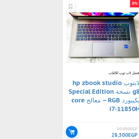
- 
فضل لاب توب للالعاب
لابتوب hp zbook studio
g8 نسخة Special Edition
بكيبورد RGB – معالج core
i7-11850
30,000
EGP
السعر
السعر
28,300
EGP