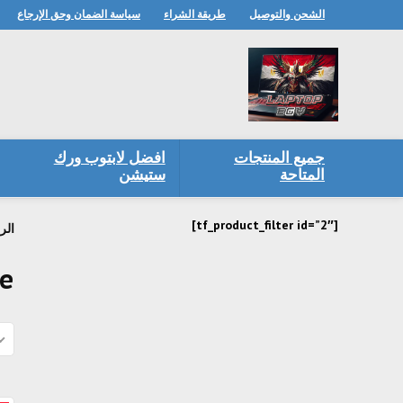
الشحن والتوصيل
طريقة الشراء
سياسة الضمان وحق الإرجاع
جميع المنتجات
افضل لابتوب ورك
المتاحة
ستيشن
[tf_product_filter id=”2″]
الر
ce