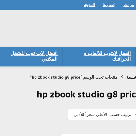
من نحن
اتصل بنا
المدونة
افضل لابتوب للالعاب و
افضل لاب توب للشغل
الجرافيك
المكتبي
ئيسية
منتجات تحت الوسم “hp zbook studio g8 price”
hp zbook studio g8 pri
ترتيب حسب: الأعلى سعراً للأدنى