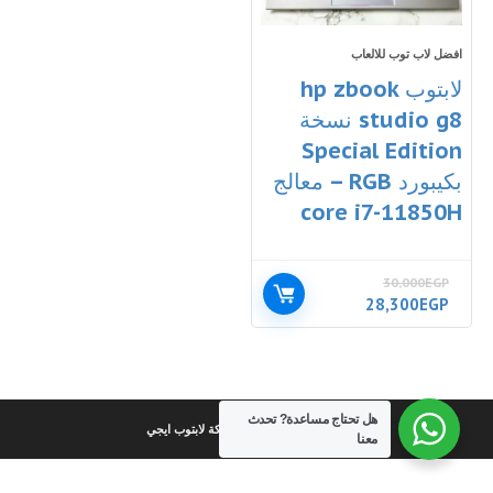
افضل لاب توب للالعاب
لابتوب hp zbook
studio g8 نسخة
Special Edition
بكيبورد RGB – معالج
core i7-11850H
30,000
EGP
السعر
السعر
28,300
EGP
الأصلي
الحالي
هو:
هو:
28,300EGP.
30,000EGP.
هل تحتاج مساعدة?
تحدث
كل الحقوق محفوظة لشركة لابتوب ايجي
معنا