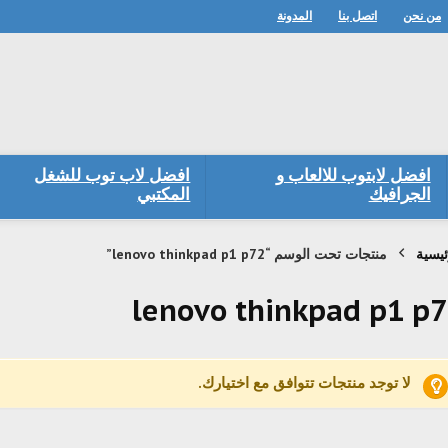
من نحن
اتصل بنا
المدونة
افضل لابتوب للالعاب و
افضل لاب توب للشغل
الجرافيك
المكتبي
ئيسية
منتجات تحت الوسم “lenovo thinkpad p1 p72”
lenovo thinkpad p1 p
لا توجد منتجات تتوافق مع اختيارك.