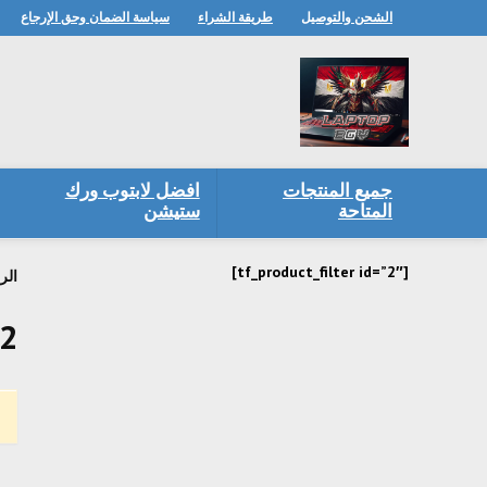
الشحن والتوصيل
طريقة الشراء
سياسة الضمان وحق الإرجاع
جميع المنتجات
افضل لابتوب ورك
المتاحة
ستيشن
[tf_product_filter id=”2″]
الر
72