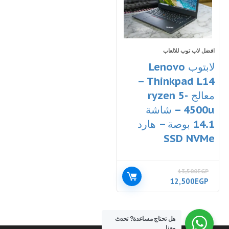
افضل لاب توب للالعاب
لابتوب Lenovo
Thinkpad L14 –
معالج ryzen 5-
4500u – شاشة
14.1 بوصة – هارد
SSD NVMe
13,500
EGP
السعر
السعر
12,500
EGP
الأصلي
الحالي
هو:
هو:
12,500EGP.
13,500EGP.
هل تحتاج مساعدة?
تحدث
معنا