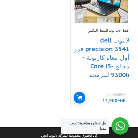
افضل لاب توب للشغل المكتبي
لابتوب dell
precision 3541 فرز
أول معاه كارتونة –
معالج Core i5-
9300h للبرمجة
14,000
EGP
السعر
السعر
12,900
EGP
الأصلي
الحالي
هو:
هو:
12,900EGP.
14,000EGP.
هل تحتاج مساعدة?
تحدث
معنا
كل الحقوق محفوظة لشركة لابتوب ايجي