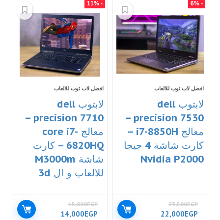
- 11%
- 6%
افضل لاب توب للالعاب
افضل لاب توب للالعاب
لابتوب dell
لابتوب dell
precision 7710 –
precision 7530 –
معالج i7-8850H –
معالج core i7-
كارت شاشة 4 جيجا
6820HQ – كارت
Nvidia P2000
شاشة M3000m
للالعاب و ال 3d
15,800
EGP
23,500
EGP
14,000
EGP
22,000
EGP