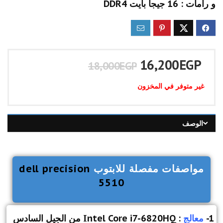
و رامات : 16 جيجا بايت DDR4
16,200
EGP
18,000
EGP
غير متوفر في المخزون
الوصف
مواصفات مفصلة للابتوب
dell precision
5510
1-
معالج
: Intel Core i7-6820HQ من الجيل السادس