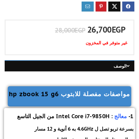
26,700
EGP
28,000
EGP
غير متوفر في المخزون
الوصف
مواصفات مفصلة للابتوب
hp zbook 15 g6
1-
معالج
: Intel Core i7-9850H من الجيل التاسع
بسرعة تربو تصل ل 4.6GHz به 6 أنوية و 12 مسار