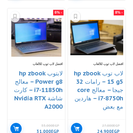
- 6%
- 8%
افضل لاب توب للالعاب
افضل لاب توب للالعاب
لاب توب hp zbook
لابتوب hp zbook
15 g5 – رامات 32
Power g8 – معالج
جيجا – معالج core
i7-11850h – كارت
i7-8750h – هاردين
شاشة Nvidia RTX
مع بعض
A2000
33,000
EGP
27,000
EGP
31,000
EGP
24,900
EGP