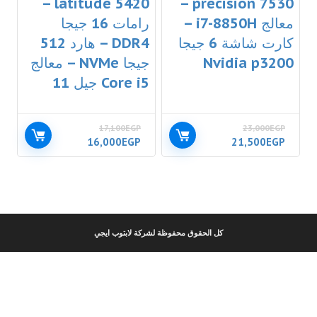
latitude 5420 –
precision 7530 –
معالج i7-8850H –
رامات 16 جيجا
كارت شاشة 6 جيجا
DDR4 – هارد 512
Nvidia p3200
جيجا NVMe – معالج
Core i5 جيل 11
17,100
EGP
23,000
EGP
16,000
EGP
21,500
EGP
كل الحقوق محفوظة لشركة لابتوب ايجي