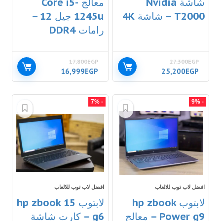
شاشة Nvidia
معالج Core i5-
T2000 – شاشة 4K
1245u جيل 12 –
رامات DDR4
17,800
EGP
27,300
EGP
16,999
EGP
25,200
EGP
- 7%
- 9%
افضل لاب توب للالعاب
افضل لاب توب للالعاب
لابتوب hp zbook
لابتوب hp zbook 15
Power g9 – معالج
g6 – كارت شاشة