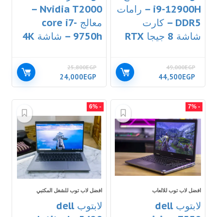
i9-12900H – رامات
Nvidia T2000 –
DDR5 – كارت
معالج core i7-
شاشة 8 جيجا RTX
9750h – شاشة 4K
25,800
EGP
49,000
EGP
24,000
EGP
44,500
EGP
- 6%
- 7%
افضل لاب توب للالعاب
افضل لاب توب للشغل المكتبي
لابتوب dell
لابتوب dell