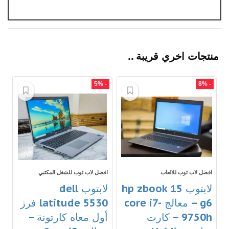
منتجات اخري قريبة ..
- 5%
- 8%
افضل لاب توب للالعاب
افضل لاب توب للشغل المكتبي
لابتوب hp zbook 15
لابتوب dell
g6 – معالج core i7-
latitude 5530 فرز
9750h – كارت
أول معاه كارتونة –