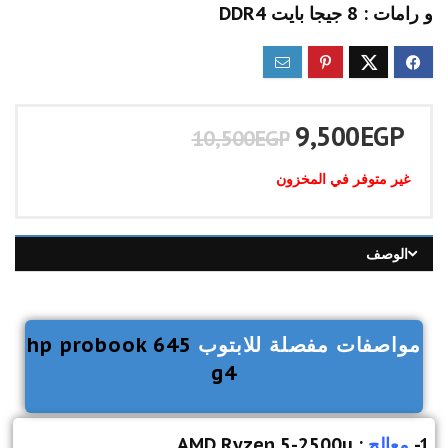
و رامات : 8 جيجا بايت DDR4
9,500
EGP
10,500
EGP
غير متوفر في المخزون
الوصف
مواصفات مفصلة للابتوب
hp probook 645
g4
1-
معالج
: AMD Ryzen 5-2500u