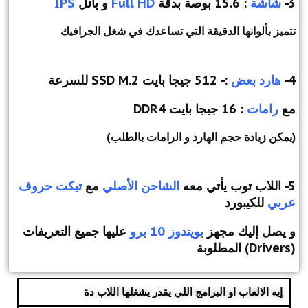
3-
شاشة
: 15.6 بوصة بدقة
Full HD
و بانل
IPS
تتميز بألوانها الدقيقة التي تساعدك في شغل الجرافيك
4-
هارد بعض
:- 512 جيجا بايت SSD M.2 للسرعة
مع
رامات
: 16 جيجا بايت DDR4
(يمكن زيادة حجم الهارد و الرامات بالطلب)
5- اللاب توب يأتي معه
الشاحن الأصلي
مع
تيكت حروف
عربي
للكيبورد
و يصل إليك مجهز
بويندوز 10 برو
عليها جميع التعريفات
(Drivers) المطلوبة
إيه الالعاب او البرامج اللي يقدر يشغلها اللاب دة