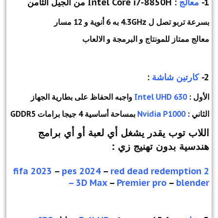
1-
معالج
: Intel Core i7-8850H من الجيل الثامن
بسرعة تربو تصل ل 4.3GHz به 6 أنوية و 12 مسار
معالج ممتاز للمونتاج و البرمجة و الالعاب
2-
كارتين شاشة
:
الأول :
Intel UHD 630
واجبه الحفاظ على بطارية الجهاز
الثاني :
Nvidia P1000
بمساحة أساسية 4 جيجا برامات GDDR5
اللاب توب يقدر يشغل أي لعبة أو أي برامج
هندسية بدون تهنيج زي :
fifa 2023
–
pes 2024
–
red dead redemption 2
– 3D Max
–
Premier pro
–
blender